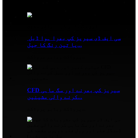
پروڈکٹ ویڈیو پروڈکٹ...
سی ایف ڈی سیریز کپ بھرا ہوا ڈبل ​​
یا تین رنگ کا جیل...
پروڈکٹ ویڈیو پروڈکٹ...
CFD سیریز کپ بھرنے اور سگ ماہی
کرنے والی مشینیں...
پروڈکٹ ویڈیو پروڈکٹ...