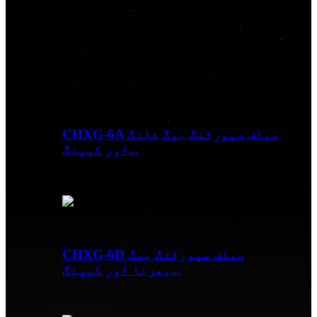
ہمیں کیوں منتخب کریں.
ہم ایک پیشہ ور پروڈکشن انٹرپرائز ہیں جو مختلف
قسم کے فوڈ پیکیجنگ مشینری میں مصروف ہیں،
تحقیق اور ترقی، مینوفیکچرنگ، سیلز، اور بعد از
فروخت سروس کو بہتر بنانا۔
CHXG-6A سیلف سپورٹنگ بیگ فلنگ
اور کیپنگ...
پروڈکٹ ویڈیو پروڈکٹ...
CHXG-6D سیلف سپورٹنگ بیگ
بھرنا اور کیپنگ...
پروڈکٹ ویڈیو پروڈکٹ...