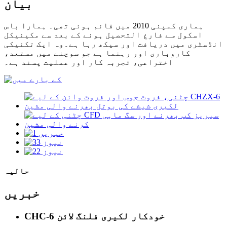
بیان
ہماری کمپنی 2010 میں قائم ہوئی تھی۔ ہمارا باس
اسکول سے فارغ التحصیل ہونے کے بعد سے مکینیکل
انڈسٹری میں دریافت اور سیکھ رہا ہے۔وہ ایک تکنیکی
کاروباری اور رہنما ہے جو سوچنے میں مستعد،
اختراعی، تجربہ کار اور عملیت پسند ہے۔
حالیہ
خبریں
CHC-6 خودکار لکیری فلنگ لائن