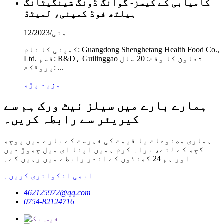
کامیابی کے کیسز- گوانگ ڈونگ شینگیٹانگ
ہیلتھ فوڈ کمپنی، لمیٹڈ
مئی/12/2023
کمپنی کا نام: Guangdong Shenghetang Health Food Co.,
Ltd. قسم: R&D، Guilinggao تعاون کا وقت: 20 سال
پروڈکٹ: ...
مزید پڑھ
ہمارے بارے میں سیلز نیٹ ورک ہم سے
کیریئر سے رابطہ کریں۔
ہماری مصنوعات یا قیمت کی فہرست کے بارے میں پوچھ
گچھ کے لئے، براہ کرم ہمیں اپنا ای میل چھوڑ دیں
اور ہم 24 گھنٹوں کے اندر رابطے میں رہیں گے۔
ابھی انکوائری کریں۔
462125972@qq.com
0754-82124716