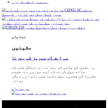
ہم سے رابطہ کریں۔
نمایاں
مشینیں
سی ایف ڈی سیریز کپ بھرنا
یہ مشین کپ چٹنی کو بھرنے اور سنگل فلم کے
ساتھ سیل کرنے کے لیے موزوں ہے۔جیسے
مشروم کی چٹنی، بیف ساس، چلی ساس اور دیگر
مواد۔
مزید پڑھ
ہماری مصنوعات