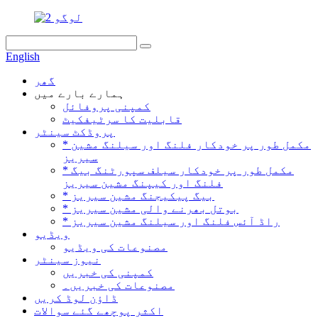
English
گھر
ہمارے بارے میں
کمپنی پروفائل
قابلیت کا سرٹیفکیٹ
پروڈکٹ سینٹر
* مکمل طور پر خودکار فلنگ اور سیلنگ مشین
سیریز
* مکمل طور پر خودکار سیلف سپورٹنگ بیگ
فلنگ اور کیپنگ مشین سیریز
* بیگ پیکیجنگ مشین سیریز
* بوتل بھرنے والی مشین سیریز
* راڈ آئس فلنگ اور سیلنگ مشین سیریز
ویڈیو
مصنوعات کی ویڈیو
نیوز سینٹر
کمپنی کی خبریں
مصنوعات کی خبریں۔
ڈاؤن لوڈ کریں
اکثر پوچھے گئے سوالات