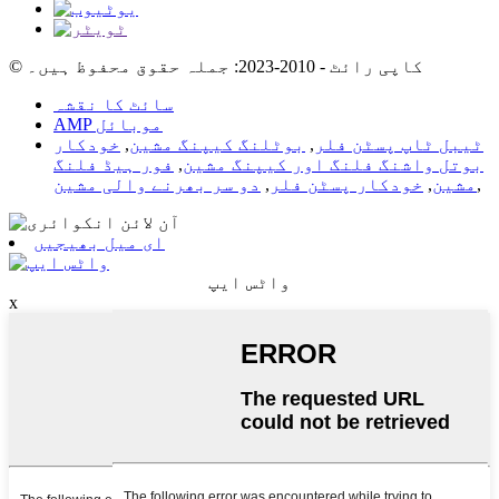
© کاپی رائٹ - 2010-2023: جملہ حقوق محفوظ ہیں۔
سائٹ کا نقشہ
AMP موبائل
ٹیبل ٹاپ پسٹن فلر
,
بوٹلنگ کیپنگ مشین
,
خودکار
بوتل واشنگ فلنگ اور کیپنگ مشین
,
فور ہیڈ فلنگ
,
مشین
,
خودکار پسٹن فلر
,
دو سر بھرنے والی مشین
ای میل بھیجیں
واٹس ایپ
x