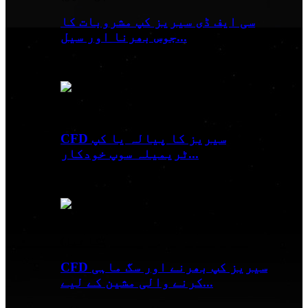
سی ایف ڈی سیریز کپ مشروبات کا
جوس بھرنا اور سیل...
پروڈکٹ ویڈیو پروڈکٹ...
CFD سیریز کا پیالہ یا کپ
ٹریمیلہ سوپ خودکار...
پروڈکٹ ویڈیو پروڈکٹ...
CFD سیریز کپ بھرنے اور سگ ماہی
کرنے والی مشین کے لیے...