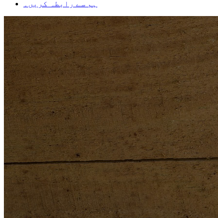
ہم سے رابطہ کریں۔