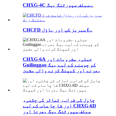
CHXG-4C سیلف سپورٹنگ بیگ...
CHCFD سیریز کپ اور باؤل f...
CHXG-6A جیلی، مشروبات اور
Guilinggao کو چوسنے کے لیے بیگ
بھرنے اور کیپنگ کرنے والی مشین
چاول کی شراب، ٹماٹر کی چٹنی،
اور شا چا ساس کے لیے CHXG-6D
سیلف سپورٹنگ بیگ بھرنا اور