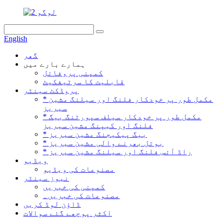
English
گھر
ہمارے بارے میں
کمپنی پروفائل
قابلیت کا سرٹیفکیٹ
پروڈکٹ سینٹر
* مکمل طور پر خودکار فلنگ اور سیلنگ مشین
سیریز
* مکمل طور پر خودکار سیلف سپورٹنگ بیگ
فلنگ اور کیپنگ مشین سیریز
* بیگ پیکیجنگ مشین سیریز
* بوتل بھرنے والی مشین سیریز
* راڈ آئس فلنگ اور سیلنگ مشین سیریز
ویڈیو
مصنوعات کی ویڈیو
نیوز سینٹر
کمپنی کی خبریں
مصنوعات کی خبریں۔
ڈاؤن لوڈ کریں
اکثر پوچھے گئے سوالات