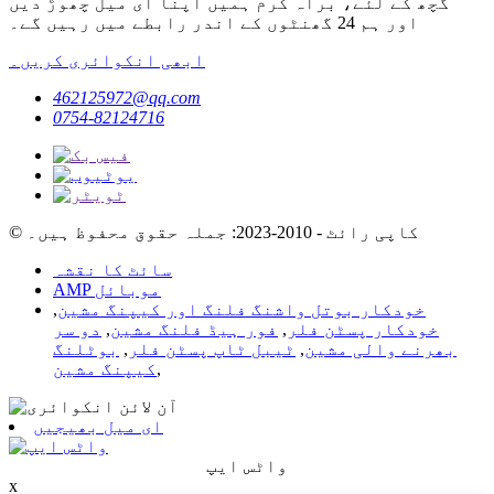
گچھ کے لئے، براہ کرم ہمیں اپنا ای میل چھوڑ دیں
اور ہم 24 گھنٹوں کے اندر رابطے میں رہیں گے۔
ابھی انکوائری کریں۔
462125972@qq.com
0754-82124716
© کاپی رائٹ - 2010-2023: جملہ حقوق محفوظ ہیں۔
سائٹ کا نقشہ
AMP موبائل
خودکار بوتل واشنگ فلنگ اور کیپنگ مشین
,
خودکار پسٹن فلر
,
فور ہیڈ فلنگ مشین
,
دو سر
بھرنے والی مشین
,
ٹیبل ٹاپ پسٹن فلر
,
بوٹلنگ
,
کیپنگ مشین
ای میل بھیجیں
واٹس ایپ
x