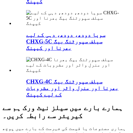
کیپنگ
سویا دودھ، دودھ، دہی کے لیے
CHXG-5C سیلف سپورٹنگ بیگ
بھرنا اور کیپنگ
CHXG-4C سیلف سپورٹنگ بیگ
بھرنا اور منرل واٹر اور مشروبات
کے لیے کیپنگ
ہمارے بارے میں سیلز نیٹ ورک ہم سے
کیریئر سے رابطہ کریں۔
ہماری مصنوعات یا قیمت کی فہرست کے بارے میں پوچھ