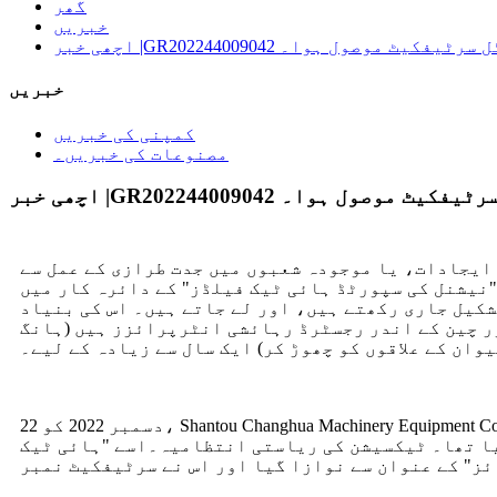
گھر
خبریں
" کا ٹائٹل سرٹیفکیٹ موصول ہوا۔
خبریں
کمپنی کی خبریں
مصنوعات کی خبریں۔
ا ٹائٹل سرٹیفکیٹ موصول ہوا۔
ایجادات، یا موجودہ شعبوں میں جدت طرازی کے عمل سے
نیشنل کی سپورٹڈ ہائی ٹیک فیلڈز" کے دائرہ کار میں
کیل جاری رکھتے ہیں، اور لے جاتے ہیں۔ اس کی بنیاد
 چین کے اندر رجسٹرڈ رہائشی انٹرپرائزز ہیں (ہانگ
وان کے علاقوں کو چھوڑ کر) ایک سال سے زیادہ کے لیے۔
22 دسمبر 2022 کو، Shantou Changhua Machinery Equipment Co., Ltd کو ایک ہائی ٹیک انٹرپرائز کے طور پر تسلیم کیا گیا جس کا اہتمام گوانگ ڈونگ کے صوبائی محکمہ سائنس
ا تھا۔ ٹیکسیشن کی ریاستی انتظامیہ۔اسے "ہائی ٹیک