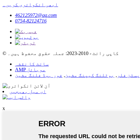
ابھی انکوائری کریں۔
462125972@qq.com
0754-82124716
© کاپی رائٹ - 2010-2023: جملہ حقوق محفوظ ہیں۔
سائٹ کا نقشہ
AMP موبائل
پسٹن فلر
,
بوٹلنگ کیپنگ مشین
,
فور ہیڈ فلنگ مشین
ای میل بھیجیں
x