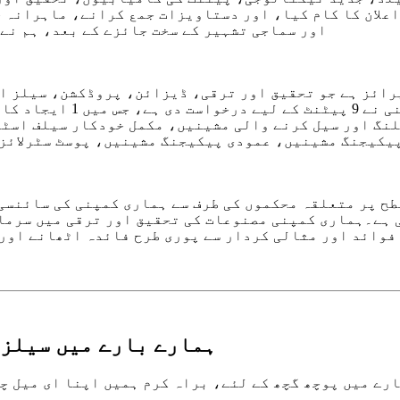
ری کمپنی نے 2022 کے اوائل میں اعلان کا کام کیا، اور دستاویزات جمع 
اور سماجی تشہیر کے سخت جائزے کے بعد، ہم نے
لنگ اور سیل کرنے والی مشینیں، مکمل خودکار سیلف اسٹ
یکیجنگ مشینیں، عمودی پیکیجنگ مشینیں، پوسٹ سٹرلائزی
ح پر متعلقہ محکموں کی طرف سے ہماری کمپنی کی سائنسی 
ی ہے۔ہماری کمپنی مصنوعات کی تحقیق اور ترقی میں سرما
فوائد اور مثالی کردار سے پوری طرح فائدہ اٹھانے اور 
ہمارے بارے میں سیلز 
چھ کے لئے، براہ کرم ہمیں اپنا ای میل چھوڑ دیں اور ہم 24 گھنٹوں کے اندر