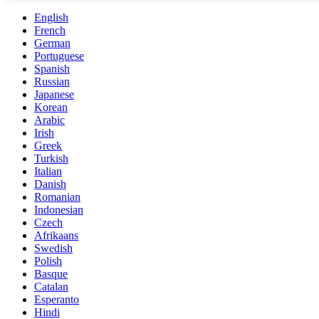
English
French
German
Portuguese
Spanish
Russian
Japanese
Korean
Arabic
Irish
Greek
Turkish
Italian
Danish
Romanian
Indonesian
Czech
Afrikaans
Swedish
Polish
Basque
Catalan
Esperanto
Hindi