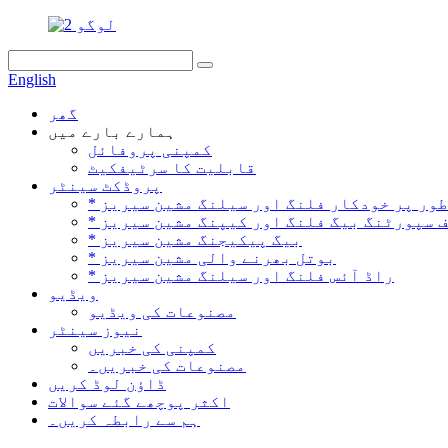
English
گھر
ہمارے بارے میں
کمپنی پروفائل
قابلیت کا سرٹیفکیٹ
پروڈکٹ سینٹر
 طور پر خودکار فلنگ اور سیلنگ مشین سیریز
لف سپورٹنگ بیگ فلنگ اور کیپنگ مشین سیریز
* بیگ پیکیجنگ مشین سیریز
* بوتل بھرنے والی مشین سیریز
* راڈ آئس فلنگ اور سیلنگ مشین سیریز
ویڈیو
مصنوعات کی ویڈیو
نیوز سینٹر
کمپنی کی خبریں
مصنوعات کی خبریں۔
ڈاؤن لوڈ کریں
اکثر پوچھے گئے سوالات
ہم سے رابطہ کریں۔