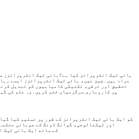
ہائی ٹیک انٹرپرائز کیا ہے؟ہائی ٹیک انٹرپرائزز سا
مراد ہیں۔چین میں، ہائی ٹیک انٹرپرائزز ایسے رہائش
تحقیق اور ترقی، تکنیکی کامیابیوں کو تبدیل کرنے،
پر کاروباری سرگرمیاں ختم کریں۔وہ علم کی گہر
اور ٹیکنالوجی، گوانگ ڈونگ کے صوبائی محکمہ 
انٹرپرائز" کے عنوان سے نوازا گیا اور اس نے سرٹیفکیٹ 