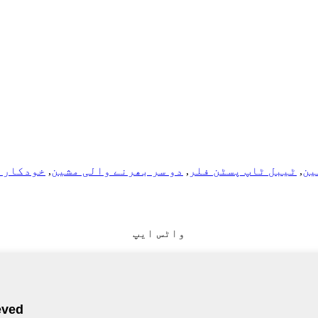
ین
,
ٹیبل ٹاپ پسٹن فلر
,
دو سر بھرنے والی مشین
,
خودکار 
واٹس ایپ