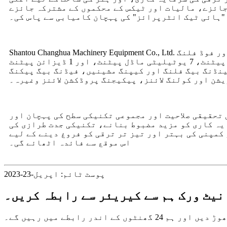
کرانے، ماہرانہ جائزے، مالیات اور ٹیکس کے محکموں کے مشترکہ جائزے
 "ہائی ٹیک انٹرپرائز" کی پہچان کامیابی سے پاس کی۔
Shantou Changhua Machinery Equipment Co., Ltd. کو 2010 میں قائم کیا گیا تھا اور یہ ایک انٹرپرائز ہے جو تحقیق اور ترقی، ڈیزائن، پروڈکشن، سیلز اور فوڈ فلنگ
مشینری کی خدمات میں مہارت رکھتا ہے۔اس وقت، کمپنی نے 9 پیٹنٹ کے لیے درخواست دی ہے، جس میں 1 ایجاد کا پیٹنٹ، 7 یوٹیلیٹی ماڈل پیٹنٹ، اور 1 ڈیزائن پیٹنٹ
ینڈنگ بیگ فلنگ اور کیپنگ مشینیں، فیڈنگ بیگ پیکنگ
شن اور کولنگ لائنز، پیکیجنگ پروڈکشن لائنز وغیرہ۔
تحقیقی صلاحیت اور مجموعی تکنیکی سطح کی پہچان اور
یہ کاری کو مزید مضبوط بنانے، تکنیکی جدت طرازی کی
کمپنی کی بہتر اور تیز تر ترقی کو فروغ دینے کے لیے
اس موقع سے فائدہ اٹھائے گی۔
پوسٹ ٹائم: اپریل-23-2023
نیٹ ورک ہم سے کیریئر سے رابطہ کریں۔
 رابطے میں رہیں گے۔