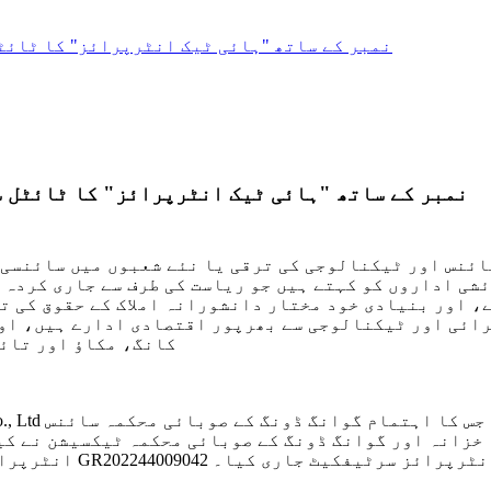
اچھی خبر |GR202244009042 نمبر کے ساتھ "ہائی ٹیک انٹرپرائز
اچھی خبر |GR202244009042 نمبر کے ساتھ "ہائی ٹیک انٹرپرائز" ک
ئنس اور ٹیکنالوجی کی ترقی یا نئے شعبوں میں سائنسی 
ی اداروں کو کہتے ہیں جو ریاست کی طرف سے جاری کردہ "
 اور بنیادی خود مختار دانشورانہ املاک کے حقوق کی تش
ائی اور ٹیکنالوجی سے بھرپور اقتصادی ادارے ہیں، اور
کانگ، مکاؤ اور تائی
خزانہ اور گوانگ ڈونگ کے صوبائی محکمہ ٹیکسیشن نے کی
نمبر GR202244009042 کے ساتھ ایک ہائی ٹیک انٹرپرائز سرٹیفکیٹ جاری کیا۔