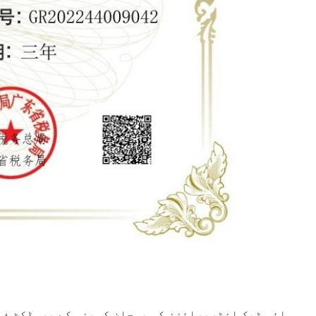
ہائی ٹیک انٹرپرائزز کی پہچان کمپنی کے پروڈکٹ فی