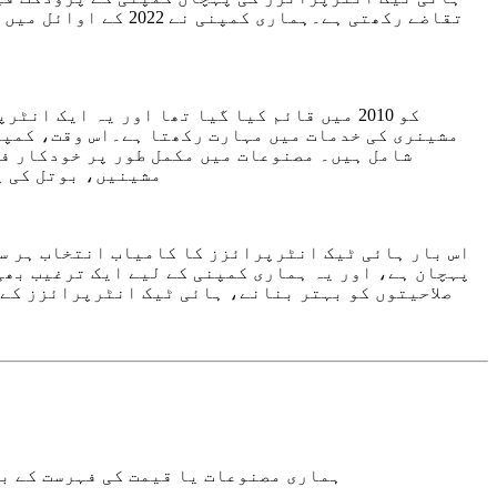
تقاضے رکھتی ہے۔ہما
شامل ہیں۔ مصنوعات میں مکمل طور پر خودکار ف
مشینیں، بوتل کی پ
اس بار ہائی ٹیک انٹرپرائزز کا کامیاب انتخاب ہر سط
پہچان ہے، اور یہ ہماری کمپنی کے لیے ایک ترغیب بھ
صلاحیتوں کو بہتر بنانے، ہائی ٹیک انٹرپرائزز کے 
ہماری مصنوعات یا قیمت کی فہرست کے بارے میں پوچھ گ