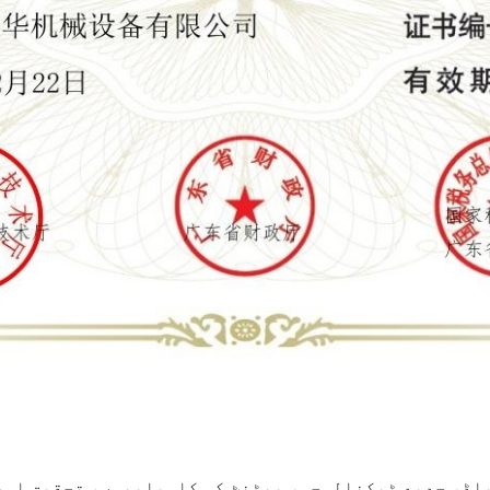
لڈ، جدید ٹیکنالوجی، پیٹنٹ کی کامیابیوں، تحقیق اور 