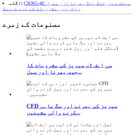
CHXG-4C سیلف سپورٹنگ بیگ بھرنا اور منرل
اگلے:
واٹر اور مشروبات کے لیے کیپنگ
مصنوعات کے زمرے
سی ایف ڈی سیریز کپ مشروبات کا
جوس بھرنا اور سیل...
CFD سیریز کپ بھرنے اور سگ ماہی
کرنے والی مشینیں...