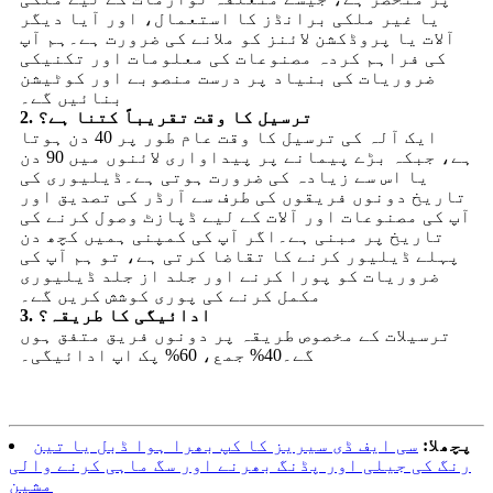
یا غیر ملکی برانڈز کا استعمال، اور آیا دیگر
آلات یا پروڈکشن لائنز کو ملانے کی ضرورت ہے۔ہم آپ
کی فراہم کردہ مصنوعات کی معلومات اور تکنیکی
ضروریات کی بنیاد پر درست منصوبے اور کوٹیشن
بنائیں گے۔
2. ترسیل کا وقت تقریباً کتنا ہے؟
ایک آلہ کی ترسیل کا وقت عام طور پر 40 دن ہوتا
ہے، جبکہ بڑے پیمانے پر پیداواری لائنوں میں 90 دن
یا اس سے زیادہ کی ضرورت ہوتی ہے۔ڈیلیوری کی
تاریخ دونوں فریقوں کی طرف سے آرڈر کی تصدیق اور
آپ کی مصنوعات اور آلات کے لیے ڈپازٹ وصول کرنے کی
تاریخ پر مبنی ہے۔اگر آپ کی کمپنی ہمیں کچھ دن
پہلے ڈیلیور کرنے کا تقاضا کرتی ہے، تو ہم آپ کی
ضروریات کو پورا کرنے اور جلد از جلد ڈیلیوری
مکمل کرنے کی پوری کوشش کریں گے۔
3. ادائیگی کا طریقہ؟
ترسیلات کے مخصوص طریقہ پر دونوں فریق متفق ہوں
گے۔40% جمع، 60% پک اپ ادائیگی۔
پچھلا:
سی ایف ڈی سیریز کا کپ بھرا ہوا ڈبل ​​یا تین
رنگ کی جیلی اور پڈنگ بھرنے اور سگ ماہی کرنے والی
مشین