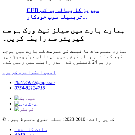
CFD سیریز کا پیالہ یا کپ
ٹریمیلہ سوپ خودکار...
ہمارے بارے میں سیلز نیٹ ورک ہم سے
کیریئر سے رابطہ کریں۔
ہماری مصنوعات یا قیمت کی فہرست کے بارے میں پوچھ
گچھ کے لئے، براہ کرم ہمیں اپنا ای میل چھوڑ دیں
اور ہم 24 گھنٹوں کے اندر رابطے میں رہیں گے۔
ابھی انکوائری کریں۔
462125972@qq.com
0754-82124716
© کاپی رائٹ - 2010-2023: جملہ حقوق محفوظ ہیں۔
سائٹ کا نقشہ
AMP موبائل