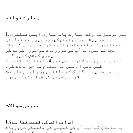
ہمارے فوائد
1. تیز ترسیل کا وقت: ہمارے پاس ہماری اپنی فیکٹری
اور پیشہ ور مینوفیکچررز ہیں، جو تجارتی
کمپنیوں کے ساتھ گفت و شنید کرنے میں آپ کا وقت
بچاتے ہیں۔ہم آپ کی ضروریات کو پورا کرنے کی
پوری کوشش کریں گے۔
2. ایک پیشہ ور آن لائن سروس ٹیم 24 گھنٹے کے اندر
کسی بھی ای میل یا پیغام کا جواب دے گی۔
3. ہم سب سے پہلے گاہک کو مانتے ہیں، اور ہمارے
ملازمین خوشی کی طرف بڑھتے ہیں۔
عمومی سوالات
1.اس ڈیوائس کی قیمت کیا ہے؟
یہ سامان کے لیے آپ کی کمپنی کی تکنیکی ضروریات
پر منحصر ہے، جیسے متعلقہ لوازمات کے لیے ملکی