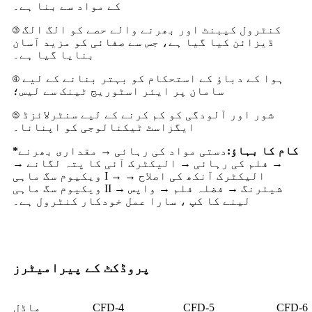
کے مواد سے بنا ہے۔
③ کنٹرول کیبنٹ اور بھرنے والے حصے کو الگ الگ
ڈیزائن کیا گیا ہے، جس سے صفائی کو مزید آسان
بنایا گیا ہے۔
④ ہوا کے دباؤ کے استحکام کو بہتر بنانے کے لیے
سامان پر ایئر اسٹوریج ٹینک سے لیس؛
⑤ شور اور آلودگی کو کم کرنے کے لیے سنٹرلائزڈ
ایگزاسٹ ٹیکنالوجی کو اپنانا۔
*کام کا بہاؤ:
دستی مواد کی رہائی → مقداری بھرنے
→ فلم کی رہائی → الیکٹرک آئی کا پتہ لگانے →
ویکیوم سگ ماہی I → الیکٹرک آنکھ کی اصلاح →
ویکیوم سگ ماہی II → شیئرنگ → فضلہ فلم → واپس
لینے کا کپ ، سارا عمل خودکار کنٹرول ہے۔
پروڈکٹ کے پیرامیٹرز
CFD-6
CFD-5
CFD-4
ماڈل