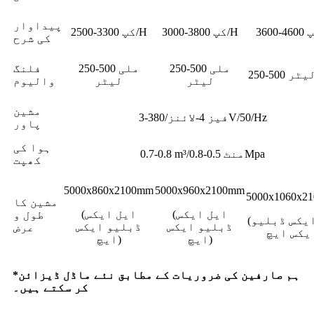
پیداوار
3000-3800 کپ/H
2500-3300 کپ/H
کی شرح
250-500 ملی
250-500 ملی
فلنگ
ملی لیٹر
لیٹر
لیٹر
والیوم
مشین
3-فیز 4-لائنز/380V/50/Hz
پاور
ہوا کی
0.7-0.8 m³/منٹ 0.5-0.8Mpa
کھپت
5000x860x2100mm
5000x960x2100mm
5000x1060x2
مشین کا
(ایل ایکس
(ایل ایکس
طول و
(ایل ایکس ڈبلیو
ڈبلیو ایکس
ڈبلیو ایکس
عرض
ایچ)
ایچ)
*ہم صارفین کی ضروریات کے مطابق نئے ماڈل ڈیزائن
کر سکتے ہیں۔