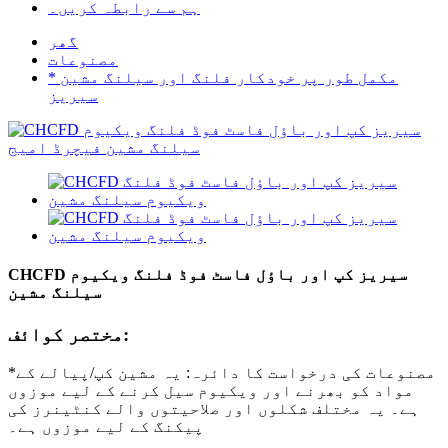
ہم سے رابطہ کریں۔
گھر
مصنوعات
* مکمل طور پر خودکار فلنگ اور سیلنگ مشین
سیریز
CHCFD سیریز کپ اور باؤل فاسٹ فوڈ فلنگ ویکیوم
سیلنگ مشین
مختصر کوائف:
*مصنوعات کی درخواست کا دائرہ: یہ مشین کپ/پیالے کے
مواد کو بھرنے اور ویکیوم سیل کرنے کے لیے موزوں
ہے۔ یہ مختلف شکلوں اور صلاحیتوں والے کنٹینرز کی
پیکنگ کے لیے موزوں ہے۔