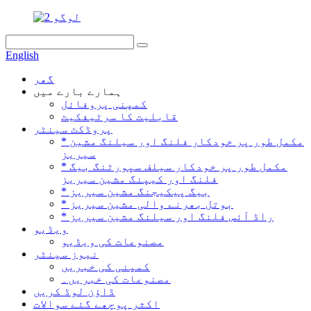
English
گھر
ہمارے بارے میں
کمپنی پروفائل
قابلیت کا سرٹیفکیٹ
پروڈکٹ سینٹر
* مکمل طور پر خودکار فلنگ اور سیلنگ مشین
سیریز
* مکمل طور پر خودکار سیلف سپورٹنگ بیگ
فلنگ اور کیپنگ مشین سیریز
* بیگ پیکیجنگ مشین سیریز
* بوتل بھرنے والی مشین سیریز
* راڈ آئس فلنگ اور سیلنگ مشین سیریز
ویڈیو
مصنوعات کی ویڈیو
نیوز سینٹر
کمپنی کی خبریں
مصنوعات کی خبریں۔
ڈاؤن لوڈ کریں
اکثر پوچھے گئے سوالات