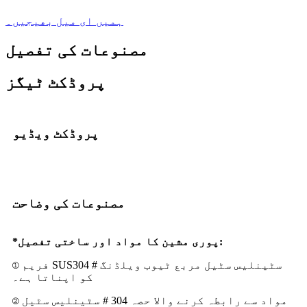
ہمیں ای میل بھیجیں۔
مصنوعات کی تفصیل
پروڈکٹ ٹیگز
پروڈکٹ ویڈیو
مصنوعات کی وضاحت
*پوری مشین کا مواد اور ساختی تفصیل:
① فریم SUS304 # سٹینلیس سٹیل مربع ٹیوب ویلڈنگ
کو اپناتا ہے۔
② مواد سے رابطہ کرنے والا حصہ 304 # سٹینلیس سٹیل